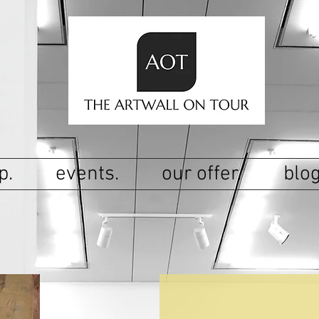
p.
events.
our offer.
blog