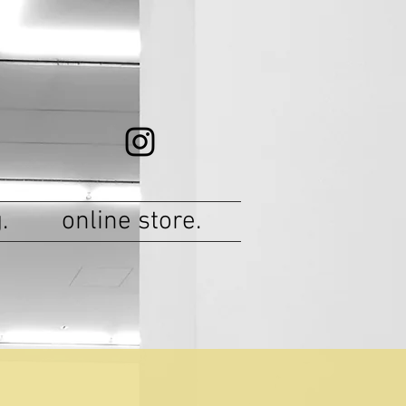
.
online store.