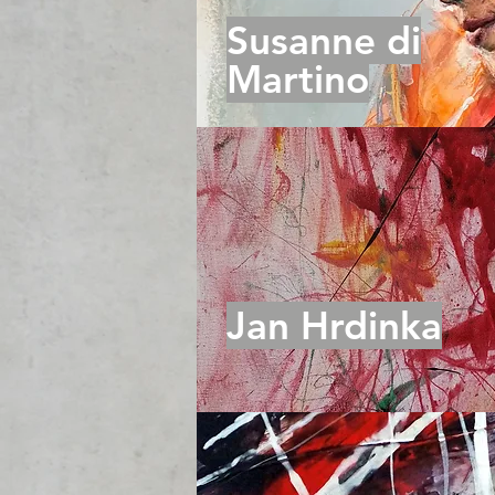
Susanne di
Martino
Jan Hrdinka