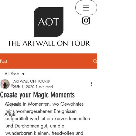
Post
All Posts
ARTWALL ON TOUR©
All Posts
Mar 1, 2020
1 min read
Create your Magic Moments
Events
Gerade in Momenten, wo Gewohntes 
Projects
mit unvorhergesehenen Ereignissen 
Artists
aufgerüttelt wird tut ein kurzes Innehalten 
und Durchatmen gut, um die 
wunderbaren kleinen, freudvollen und 