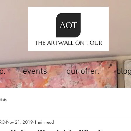
p.
events.
our offer.
blog
tists
R©
Nov 21, 2019
1 min read