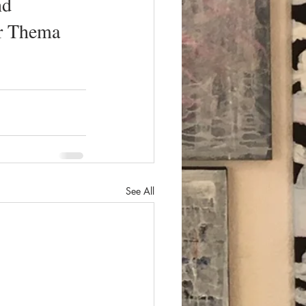
nd 
hr Thema 
See All