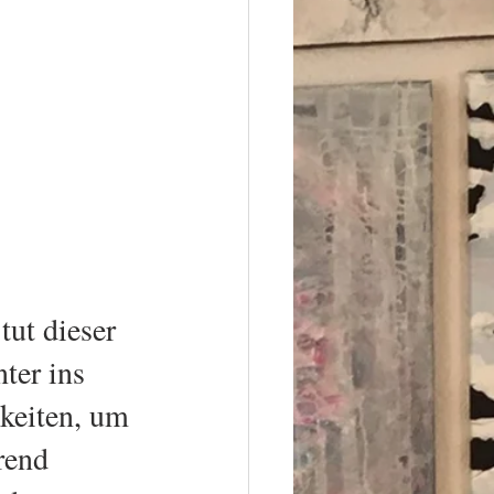
ut dieser  
ter ins 
keiten, um 
rend 