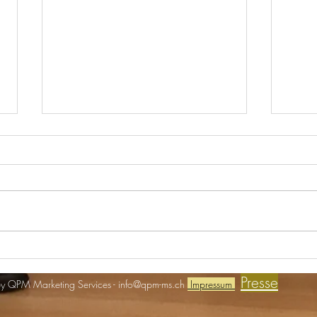
Real Estate meets ART
Einlad
Presse
y QPM Marketing Services -
info@qpm-ms.ch
Impressum