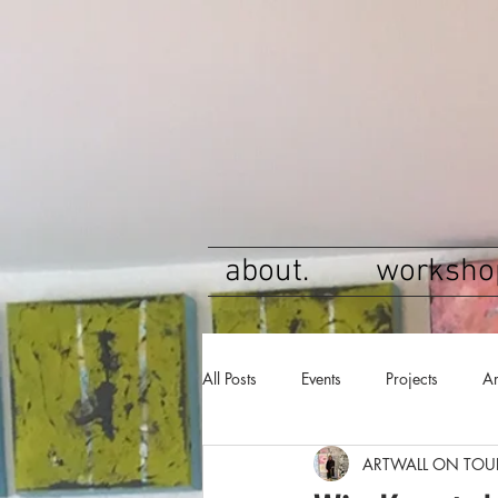
about.
worksho
All Posts
Events
Projects
Ar
ARTWALL ON TOU