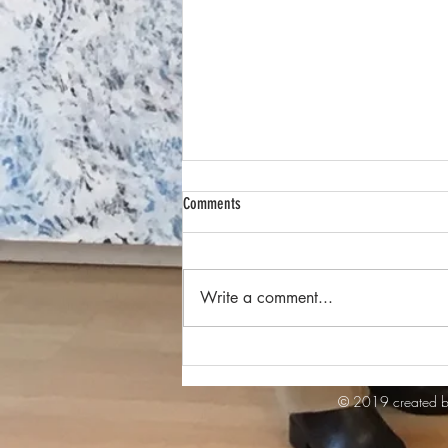
Comments
Write a comment...
Ausstellung IN or OUT of BALANCE - 27.
März -3. April 2024
© 2019 created b