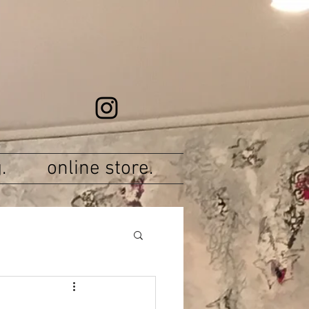
.
online store.